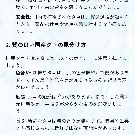
厚で、食材本来の旨みを感じることができます。
安全性:
国内で捕獲されたタコは、輸送過程が短いこ
とから、薬品の使用や保存状態に対する安心感があ
ります。
2. 質の良い国産タコの見分け方
国産タコを選ぶ際には、以下のポイントに注意を払いま
しょう。
色合い:
新鮮なタコは、肌の色が鮮やかで艶がありま
す。くすんだ色や色ムラが見られるものは避けた方
が良いでしょう。
触感:
タコの触感は弾力があります。指で押した際に
元に戻るか、手触りが滑らかなものを選びましょ
う。
香り:
新鮮なタコは海の香りが漂います。異臭や生臭
さを感じるものは新鮮ではない可能性があります。